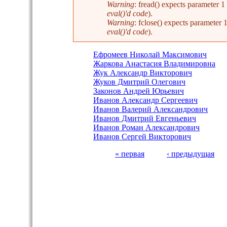
Warning
: fread() expects parameter 
eval()'d code
).
Warning
: fclose() expects parameter
eval()'d code
).
Ефромеев Николай Максимович
Жаркова Анастасия Владимировна
Жук Александр Викторович
Жуков Дмитрий Олегович
Законов Андрей Юрьевич
Иванов Александр Сергеевич
Иванов Валерий Александрович
Иванов Дмитрий Евгеньевич
Иванов Роман Александрович
Иванов Сергей Викторович
« первая
‹ предыдущая
Страницы