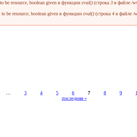
1 to be resource, boolean given в функции
eval()
(строка
3
в файле
/w
 1 to be resource, boolean given в функции
eval()
(строка
4
в файле
/
…
3
4
5
6
7
8
9
последняя »