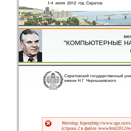
Перейти к основному содержанию
ме
"КОМПЬЮТЕРНЫЕ Н
Саратовский государственный уни
имени Н.Г. Чернышевского
Warning
: fopen(http://www.sgu.ru/e
(строка
2
в файле
/www/knit2012/mo
Сообщение об ошибке