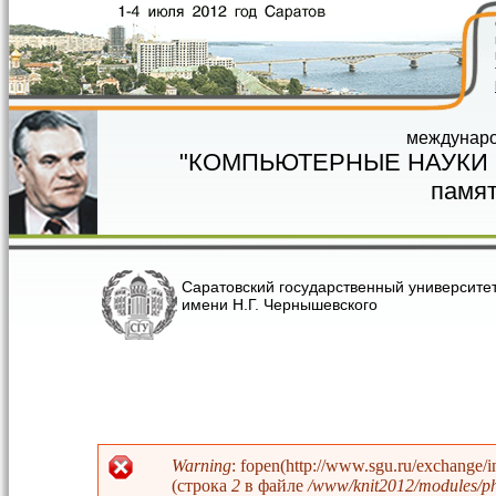
Перейти к основному содержанию
междунаро
"КОМПЬЮТЕРНЫЕ НАУКИ
памят
Саратовский государственный университе
имени Н.Г. Чернышевского
Warning
: fopen(http://www.sgu.ru/exchange/
(строка
2
в файле
/www/knit2012/modules/php
Сообщение об ошибке