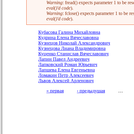
Warning
: fread() expects parameter 1 to be 
eval()'d code
).
Warning
: fclose() expects parameter 1 to be
eval()'d code
).
Кубасова Галина Михайловна
Кудрина Елена Вячеславовна
Кузнецов Николай Александрович
Кузнецова Лиана Владимировна
Куценко Станислав Вячеславович
Лапин Павел Андреевич
Лапковский Роман Юрьевич
Лапшева Елена Евгеньевна
Ломакин Петр Алексеевич
Львов Алексей Арленович
« первая
‹ предыдущая
…
Страницы