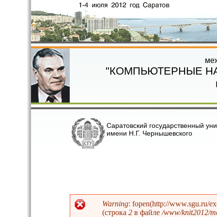
Перейти к основному содержанию
ме
"КОМПЬЮТЕРНЫЕ Н
Саратовский государственный уни
имени Н.Г. Чернышевского
Warning
: fopen(http://www.sgu.ru/e
(строка
2
в файле
/www/knit2012/mo
Сообщение об ошибке