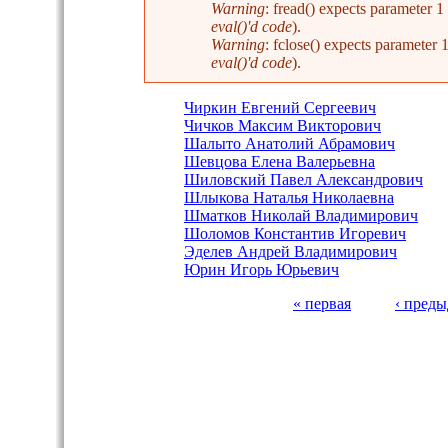
Warning
: fread() expects parameter 
eval()'d code
).
Warning
: fclose() expects parameter
eval()'d code
).
Чиркин Евгений Сергеевич
Чичков Максим Викторович
Шалыто Анатолий Абрамович
Шевцова Елена Валерьевна
Шиловский Павел Александрович
Шлыкова Наталья Николаевна
Шматков Николай Владимирович
Шоломов Константив Игоревич
Эделев Андрей Владимирович
Юрин Игорь Юрьевич
« первая
‹ пред
Страницы