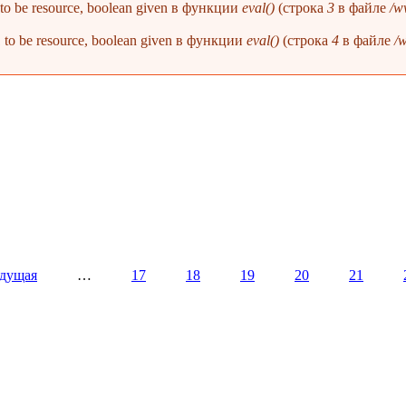
1 to be resource, boolean given в функции
eval()
(строка
3
в файле
/w
 1 to be resource, boolean given в функции
eval()
(строка
4
в файле
/
ыдущая
…
17
18
19
20
21