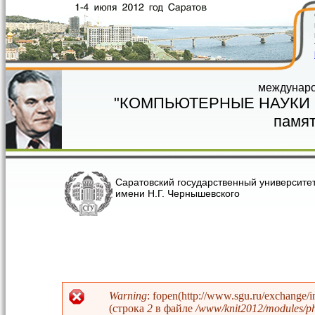
Перейти к основному содержанию
междунаро
"КОМПЬЮТЕРНЫЕ НАУКИ
памят
Саратовский государственный университе
имени Н.Г. Чернышевского
Warning
: fopen(http://www.sgu.ru/exchange/
(строка
2
в файле
/www/knit2012/modules/php
Сообщение об ошибке