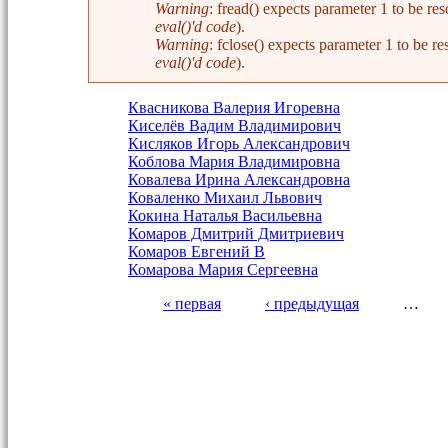
Warning
: fread() expects parameter 1 to be 
eval()'d code
).
Warning
: fclose() expects parameter 1 to be
eval()'d code
).
Квасникова Валерия Игоревна
Киселёв Вадим Владимирович
Кисляков Игорь Александрович
Коблова Мария Владимировна
Ковалева Ирина Александровна
Коваленко Михаил Львович
Кокина Наталья Васильевна
Комаров Дмитрий Дмитриевич
Комаров Евгений В
Комарова Мария Сергеевна
« первая
‹ предыдущая
…
Страницы