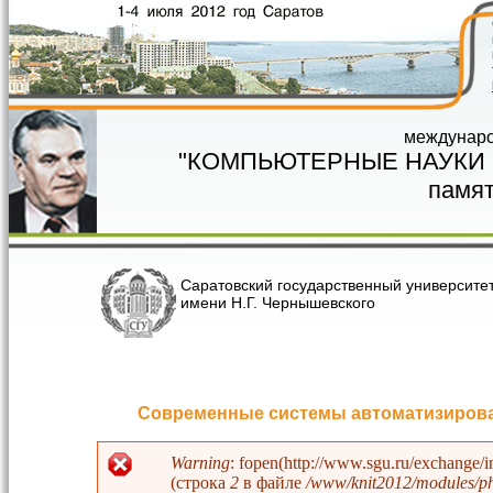
Перейти к основному содержанию
междунаро
"КОМПЬЮТЕРНЫЕ НАУКИ
памят
Саратовский государственный университе
имени Н.Г. Чернышевского
Современные системы автоматизирован
Warning
: fopen(http://www.sgu.ru/exchange/
(строка
2
в файле
/www/knit2012/modules/php
Сообщение об ошибке