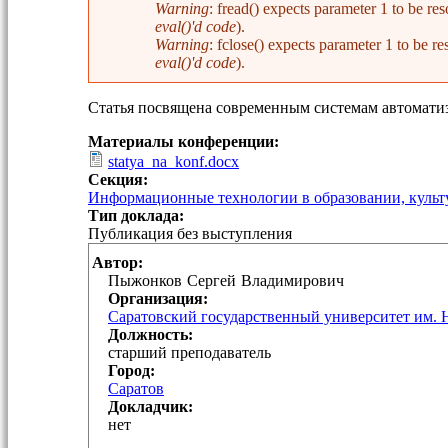
Warning
: fread() expects parameter 1 to be 
eval()'d code
).
Warning
: fclose() expects parameter 1 to be
eval()'d code
).
Статья посвящена современным системам автоматиз
Материалы конференции:
statya_na_konf.docx
Секция:
Информационные технологии в образовании, культу
Тип доклада:
Публикация без выступления
Автор:
Пыжонков
Сергей
Владимирович
Организация:
Саратовский государственный университет им. 
Должность:
старший преподаватель
Город:
Саратов
Докладчик:
нет