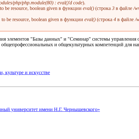
dules/php/php.module(80) : eval()'d code
).
1 to be resource, boolean given в функции
eval()
(строка
3
в файле
/w
 1 to be resource, boolean given в функции
eval()
(строка
4
в файле
/
ния элементов "Базы данных" и "Семинар" системы управления 
и общепрофессиональных и общекультурных компетенций для н
, культуре и искусстве
ный университет имени Н.Г. Чернышевского»