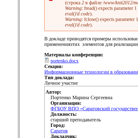
(строка
2
в файле
/www/knit2012/mo
Сообщение об ошибке
Warning
: fread() expects parameter 
eval()'d code
).
Warning
: fclose() expects parameter
eval()'d code
).
В докладе приводятся примеры использова
примененияэтих элементов для реализаци
Материалы конференции:
portenko.docx
Секция:
Информационные технологии в образовании
Тип доклада:
Личное участие
Автор:
Портенко
Марина
Сергеевна
Организация:
ФГБОУ ВПО «Саратовский государствен
Должность:
старший преподаватель
Город:
Саратов
Докладчик: