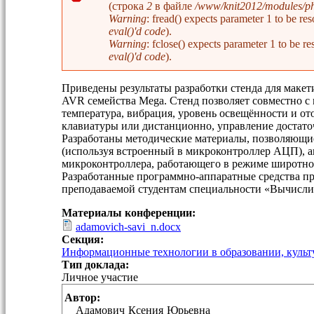
(строка
2
в файле
/www/knit2012/modules/php
Сообщение об ошибке
Warning
: fread() expects parameter 1 to be 
eval()'d code
).
Warning
: fclose() expects parameter 1 to be
eval()'d code
).
Приведены результаты разработки стенда для маке
AVR семейства Mega. Стенд позволяет совместно с
температура, вибрация, уровень освещённости и о
клавиатуры или дистанционно, управление достат
Разработаны методические материалы, позволяющи
(используя встроенный в микроконтроллер АЦП), 
микроконтроллера, работающего в режиме широтно
Разработанные программно-аппаратные средства п
преподаваемой студентам специальности «Вычисли
Материалы конференции:
adamovich-savi_n.docx
Секция:
Информационные технологии в образовании, культу
Тип доклада:
Личное участие
Автор:
Адамович
Ксения
Юрьевна