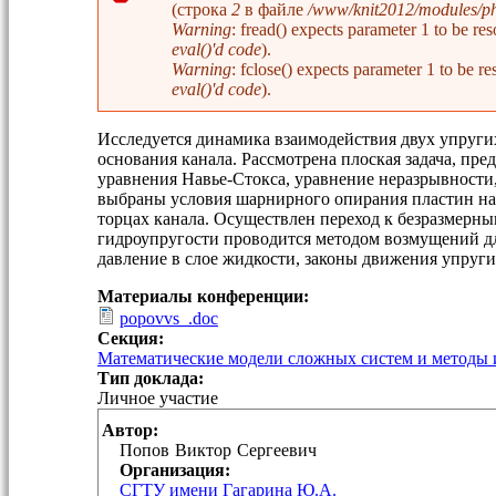
(строка
2
в файле
/www/knit2012/modules/php
Сообщение об ошибке
Warning
: fread() expects parameter 1 to be 
eval()'d code
).
Warning
: fclose() expects parameter 1 to be
eval()'d code
).
Исследуется динамика взаимодействия двух упруги
основания канала. Рассмотрена плоская задача, пр
уравнения Навье-Стокса, уравнение неразрывности
выбраны условия шарнирного опирания пластин на 
торцах канала. Осуществлен переход к безразмерн
гидроупругости проводится методом возмущений 
давление в слое жидкости, законы движения упруги
Материалы конференции:
popovvs_.doc
Секция:
Математические модели сложных систем и методы 
Тип доклада:
Личное участие
Автор:
Попов
Виктор
Сергеевич
Организация:
СГТУ имени Гагарина Ю.А.