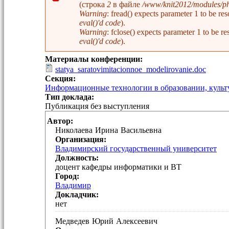
(строка
2
в файле
/www/knit2012/modules/php
Сообщение об ошибке
Warning
: fread() expects parameter 1 to be 
eval()'d code
).
Warning
: fclose() expects parameter 1 to be
eval()'d code
).
Материалы конференции:
statya_saratovimitacionnoe_modelirovanie.doc
Секция:
Информационные технологии в образовании, культу
Тип доклада:
Публикация без выступления
Автор:
Николаева
Ирина
Васильевна
Организация:
Владимирский государственный университет
Должность:
доцент кафедры информатики и ВТ
Город:
Владимир
Докладчик:
нет
Медведев
Юрий
Алексеевич