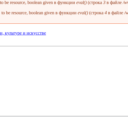
1 to be resource, boolean given в функции
eval()
(строка
3
в файле
/w
 1 to be resource, boolean given в функции
eval()
(строка
4
в файле
/
, культуре и искусстве