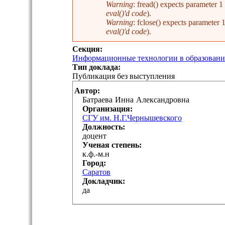
Warning
: fread() expects parameter 
eval()'d code
).
Warning
: fclose() expects parameter
eval()'d code
).
Секция:
Информационные технологии в образовании
Тип доклада:
Публикация без выступления
Автор:
Батраева
Инна
Александровна
Организация:
СГУ им. Н.Г.Чернышевского
Должность:
доцент
Ученая степень:
к.ф.-м.н
Город:
Саратов
Докладчик:
да