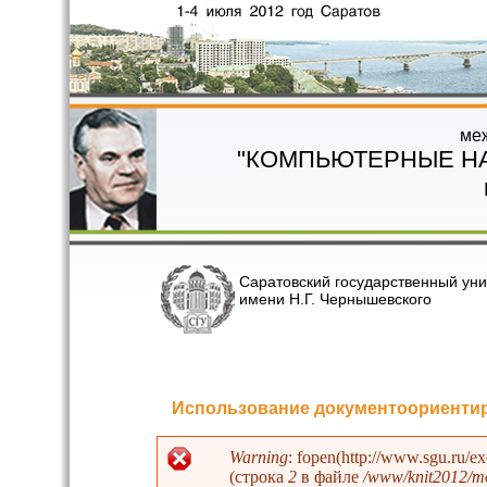
Перейти к основному содержанию
ме
"КОМПЬЮТЕРНЫЕ Н
Саратовский государственный уни
имени Н.Г. Чернышевского
Использование документоориентир
Warning
: fopen(http://www.sgu.ru/e
(строка
2
в файле
/www/knit2012/mo
Сообщение об ошибке