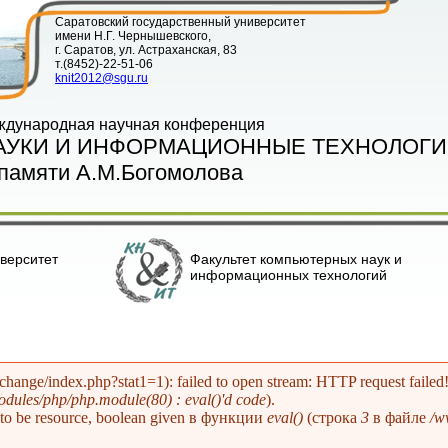
Саратовский государственный университет
имени Н.Г. Чернышевского,
г. Саратов, ул. Астраханская, 83
т.(8452)-22-51-06
knit2012@sgu.ru
ждународная научная конференция
АУКИ И ИНФОРМАЦИОННЫЕ ТЕХНОЛОГИ
памяти А.М.Богомолова
верситет
Факультет компьютерных наук и
информационных технологий
xchange/index.php?stat1=1): failed to open stream: HTTP request fa
dules/php/php.module(80) : eval()'d code
).
1 to be resource, boolean given в функции
eval()
(строка
3
в файле
/w