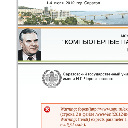
Перейти к основному содержанию
ме
"КОМПЬЮТЕРНЫЕ Н
Саратовский государственный уни
имени Н.Г. Чернышевского
Warning
: fopen(http://www.sgu.ru/e
(строка
2
в файле
/www/knit2012/mo
Сообщение об ошибке
Warning
: fread() expects parameter 
eval()'d code
).