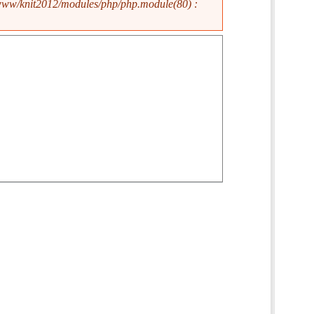
www/knit2012/modules/php/php.module(80) :