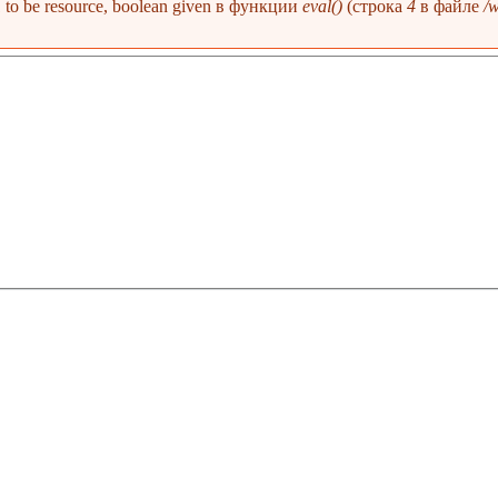
 1 to be resource, boolean given в функции
eval()
(строка
4
в файле
/