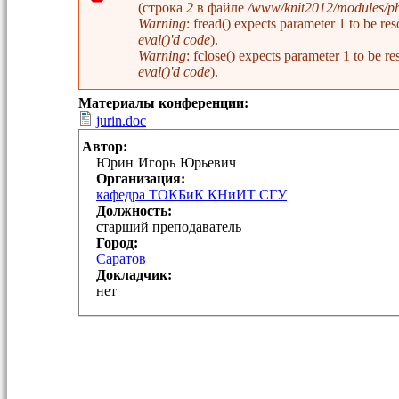
(строка
2
в файле
/www/knit2012/modules/php
Сообщение об ошибке
Warning
: fread() expects parameter 1 to be 
eval()'d code
).
Warning
: fclose() expects parameter 1 to be
eval()'d code
).
Материалы конференции:
jurin.doc
Автор:
Юрин
Игорь
Юрьевич
Организация:
кафедра ТОКБиК КНиИТ СГУ
Должность:
старший преподаватель
Город:
Саратов
Докладчик:
нет