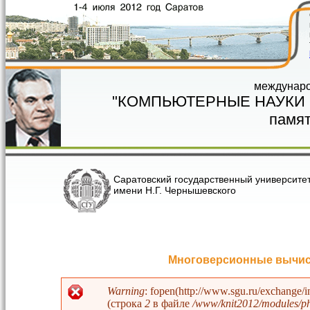
Перейти к основному содержанию
междунаро
"КОМПЬЮТЕРНЫЕ НАУКИ
памят
Саратовский государственный университе
имени Н.Г. Чернышевского
Многоверсионные вычис
Warning
: fopen(http://www.sgu.ru/exchange/
(строка
2
в файле
/www/knit2012/modules/php
Сообщение об ошибке