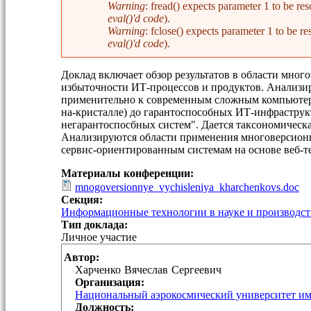
Warning
: fread() expects parameter 1 to be 
eval()'d code
).
Warning
: fclose() expects parameter 1 to be
eval()'d code
).
Доклад включает обзор результатов в области мно
избыточности ИТ-процессов и продуктов. Анализ
применительно к современным сложным компьютерн
на-кристалле) до гарантоспособных ИТ-инфраструк
негарантоспосбных систем". Дается таксономическ
Анализируются области применения многоверсионн
сервис-ориентированным системам на основе веб-
Материалы конференции:
mnogoversionnye_vychisleniya_kharchenkovs.doc
Секция:
Информационные технологии в науке и производст
Тип доклада:
Личное участие
Автор:
Харченко
Вячеслав
Сергеевич
Организация:
Национальный аэрокосмический университет им
Должность: