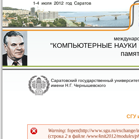
Перейти к основному содержанию
междунаро
"КОМПЬЮТЕРНЫЕ НАУКИ
памят
Саратовский государственный университе
имени Н.Г. Чернышевского
СГУ 
Warning
: fopen(http://www.sgu.ru/exchange/
(строка
2
в файле
/www/knit2012/modules/php
Сообщение об ошибке