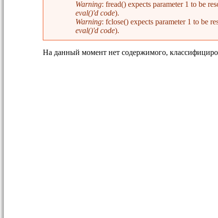
Warning
: fread() expects parameter 1 to be 
eval()'d code
).
Warning
: fclose() expects parameter 1 to be
eval()'d code
).
На данный момент нет содержимого, классифициро