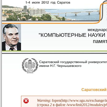
Перейти к основному содержанию
междунаро
"КОМПЬЮТЕРНЫЕ НАУКИ
памят
Саратовский государственный университе
имени Н.Г. Чернышевского
Саратовский
Warning
: fopen(http://www.sgu.ru/exchange/
(строка
2
в файле
/www/knit2012/modules/php
Сообщение об ошибке