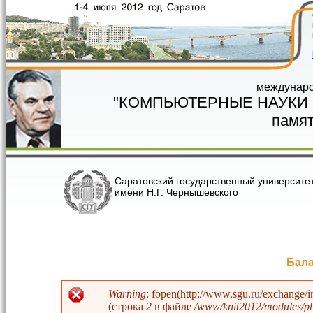
Перейти к основному содержанию
междунаро
"КОМПЬЮТЕРНЫЕ НАУКИ
памят
Саратовский государственный университе
имени Н.Г. Чернышевского
Бала
Warning
: fopen(http://www.sgu.ru/exchange/
(строка
2
в файле
/www/knit2012/modules/php
Сообщение об ошибке